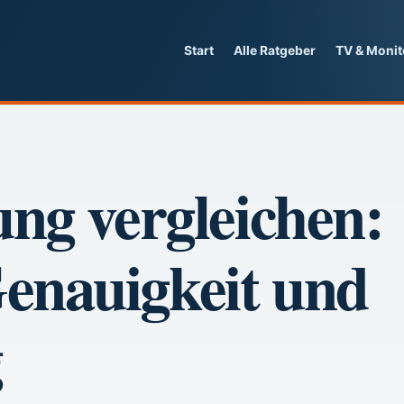
Start
Alle Ratgeber
TV & Monit
ung vergleichen:
enauigkeit und
g