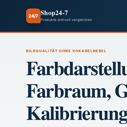
Shop24-7
24/7
Produkte sinnvoll vergleichen
BILDQUALITÄT OHNE VOKABELNEBEL
Farbdarstell
Farbraum, G
Kalibrierun