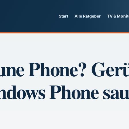
Start
Alle Ratgeber
TV & Monit
une Phone? Gerü
dows Phone sau