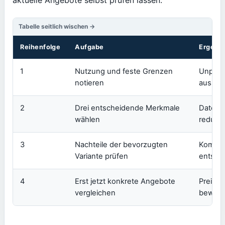
aktuelle Angebote selbst prüfen lassen.
Reihenfolge
Aufgabe
Ergebni
1
Nutzung und feste Grenzen
Unpass
notieren
aussch
2
Drei entscheidende Merkmale
Datenbl
wählen
reduzie
3
Nachteile der bevorzugten
Kompro
Variante prüfen
entsch
4
Erst jetzt konkrete Angebote
Preis a
vergleichen
bewert