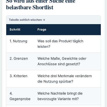
So wird aus einer Suche eine
belastbare Shortlist
Schritt
Frage
Er
1. Nutzung
Was soll das Produkt täglich
Ei
leisten?
ze
2. Grenzen
Welche Maße, Gewichte oder
Pro
Anschlüsse sind gesetzt?
pas
3. Kriterien
Welche drei Merkmale verändern
Ein
die Nutzung spürbar?
oh
4.
Welche Nachteile bringt die
Ei
Gegenprobe
bevorzugte Variante mit?
be